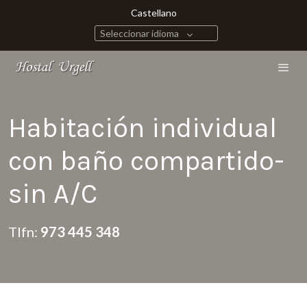
Castellano
Seleccionar idioma
Habitación individual
con baño compartido-
sin A/C
Tlfn:
973 445 348