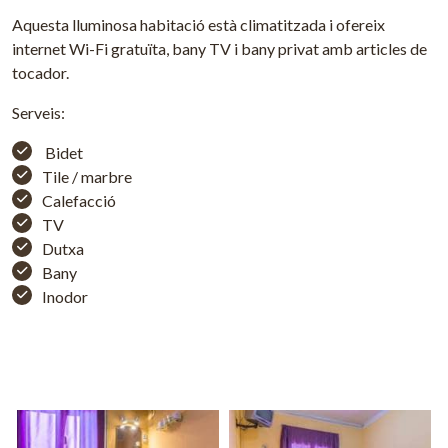
Aquesta lluminosa habitació està climatitzada i ofereix
internet Wi-Fi gratuïta, bany TV i bany privat amb articles de
tocador.
Serveis:
Bidet
Tile / marbre
Calefacció
TV
Dutxa
Bany
Inodor